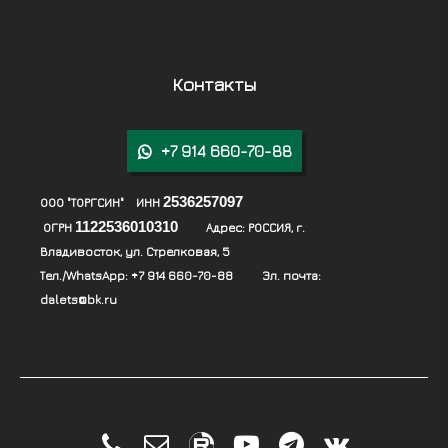
Контакты
+7 914 660-70-88

2536257097
ООО "ТОРГСИН" ИНН
1122536010310
ОГРН
Адрес:
РОССИЯ, г.
Владивосток, ул. Стрелковая, 5
Тел./WhatsApp:
+7 914 660-70-88
Эл. почта:
dalets@bk.ru




