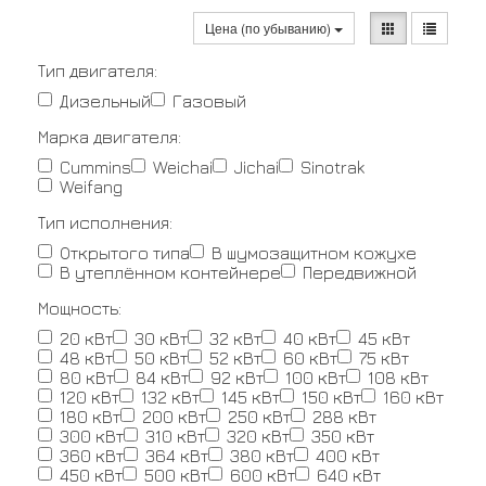
Цена (по убыванию)
Тип двигателя:
Дизельный
Газовый
Марка двигателя:
Cummins
Weichai
Jichai
Sinotrak
Weifang
Тип исполнения:
Открытого типа
В шумозащитном кожухе
В утеплённом контейнере
Передвижной
Мощность:
20 кВт
30 кВт
32 кВт
40 кВт
45 кВт
48 кВт
50 кВт
52 кВт
60 кВт
75 кВт
80 кВт
84 кВт
92 кВт
100 кВт
108 кВт
120 кВт
132 кВт
145 кВт
150 кВт
160 кВт
180 кВт
200 кВт
250 кВт
288 кВт
300 кВт
310 кВт
320 кВт
350 кВт
360 кВт
364 кВт
380 кВт
400 кВт
450 кВт
500 кВт
600 кВт
640 кВт