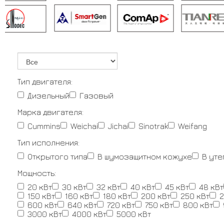
Тип двигателя:
Дизельный
Газовый
Марка двигателя:
Cummins
Weichai
Jichai
Sinotrak
Weifang
Тип исполнения:
Открытого типа
В шумозащитном кожухе
В ут
Мощность:
20 кВт
30 кВт
32 кВт
40 кВт
45 кВт
48 кВт
150 кВт
160 кВт
180 кВт
200 кВт
250 кВт
2
600 кВт
640 кВт
720 кВт
750 кВт
800 кВт
3000 кВт
4000 кВт
5000 кВт