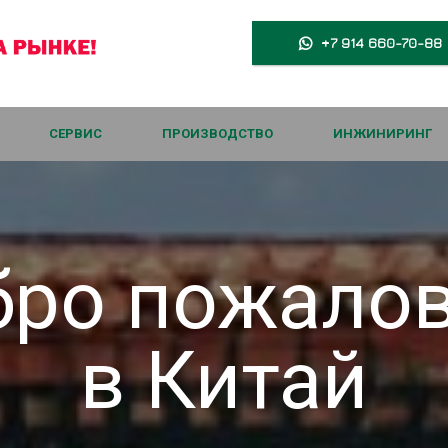
+7 914 660-70-88

СЕРВИС
ПРОИЗВОДСТВО
ИНЖИНИРИНГ
ро пожало
в Китай