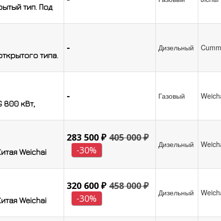
рытый тип. Под
-
Дизельный
Cumm
ткрытого типа.
-
Газовый
Weich
 800 кВт,
283 500 ₽
405 000 ₽
Дизельный
Weich
-30%
итая Weichai
320 600 ₽
458 000 ₽
Дизельный
Weich
-30%
итая Weichai