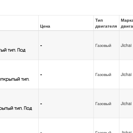
Тип
Марк
Цена
двигателя
двига
-
Газовый
Jichai
ый тип. Под
-
Газовый
Jichai
ткрытый тип.
-
Газовый
Jichai
рытый тип. Под
-
Газовый
Jichai