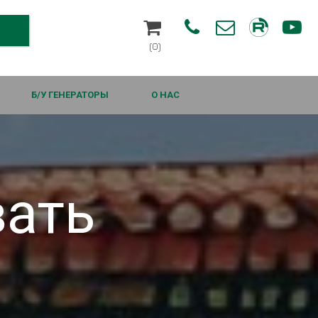




(0)
Б/У ГЕНЕРАТОРЫ
О НАС
вать