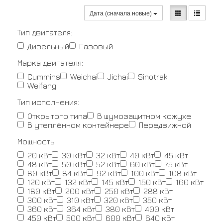
Дата (сначала новые)
Тип двигателя:
Дизельный
Газовый
Марка двигателя:
Cummins
Weichai
Jichai
Sinotrak
Weifang
Тип исполнения:
Открытого типа
В шумозащитном кожухе
В утеплённом контейнере
Передвижной
Мощность:
20 кВт
30 кВт
32 кВт
40 кВт
45 кВт
48 кВт
50 кВт
52 кВт
60 кВт
75 кВт
80 кВт
84 кВт
92 кВт
100 кВт
108 кВт
120 кВт
132 кВт
145 кВт
150 кВт
160 кВт
180 кВт
200 кВт
250 кВт
288 кВт
300 кВт
310 кВт
320 кВт
350 кВт
360 кВт
364 кВт
380 кВт
400 кВт
450 кВт
500 кВт
600 кВт
640 кВт