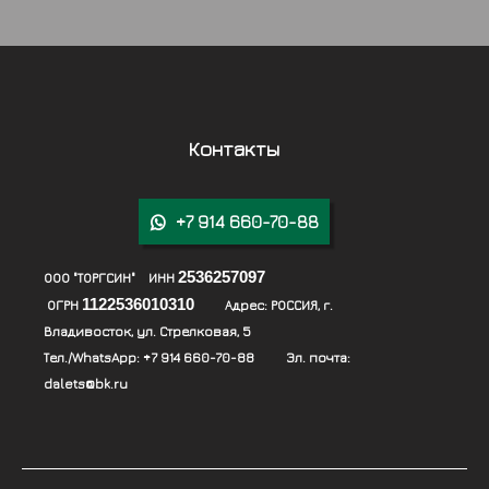
Контакты
+7 914 660-70-88

2536257097
ООО "ТОРГСИН" ИНН
1122536010310
ОГРН
Адрес:
РОССИЯ, г.
Владивосток, ул. Стрелковая, 5
Тел./WhatsApp:
+7 914 660-70-88
Эл. почта:
dalets@bk.ru