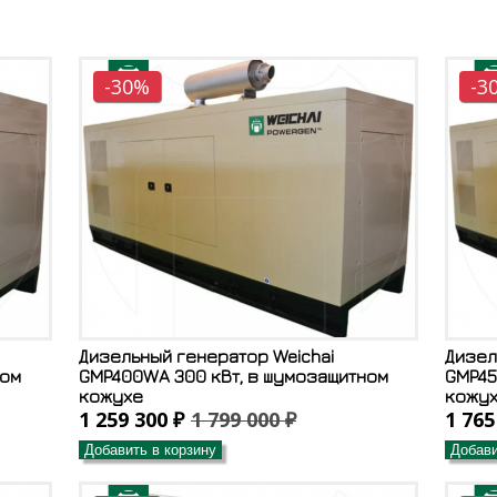
-30%
-3
Дизельный генератор Weichai
Дизел
ном
GMP400WA 300 кВт, в шумозащитном
GMP45
кожухе
кожу
1 259 300 ₽
1 799 000 ₽
1 765
Добавить в корзину
Добави