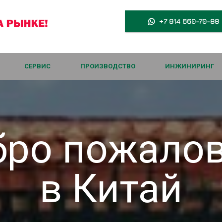
+7 914 660-70-88

СЕРВИС
ПРОИЗВОДСТВО
ИНЖИНИРИНГ
ро пожало
в Китай