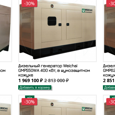
-30%
-3
Дизельный генератор Weichai
Дизел
ном
GMP550WA 400 кВт, в шумозащитном
GMP62
кожухе
кожу
1 969 100 ₽
2 813 000 ₽
2 851
Добавить в корзину
Добави
-30%
-3