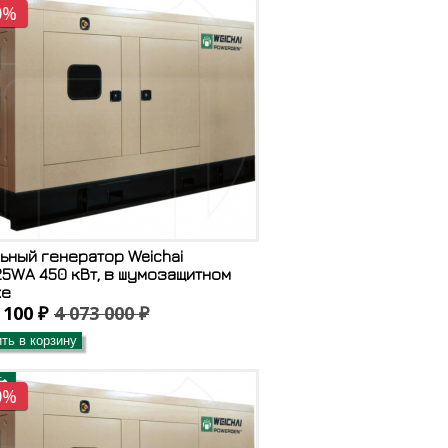
0%
ьный генератор Weichai
5WA 450 кВт, в шумозащитном
хе
 100 ₽
4 073 000 ₽
ть в корзину
0%