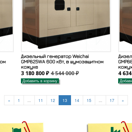
Дизельный генератор Weichai
Дизел
ном
GMP825WA 600 кВт, в шумозащитном
GMP88
кожухе
кожу
3 180 800 ₽
4 544 000 ₽
4 634
Добавить в корзину
Добави
«
1
...
11
12
13
14
15
...
17
»

