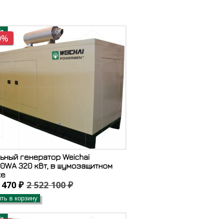
0%
ьный генератор Weichai
0WA 320 кВт, в шумозащитном
хе
 470 ₽
2 522 100 ₽
ть в корзину