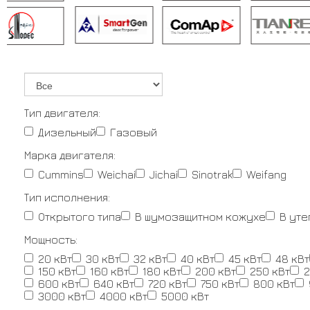
Тип двигателя:
Дизельный
Газовый
Марка двигателя:
Cummins
Weichai
Jichai
Sinotrak
Weifang
Тип исполнения:
Открытого типа
В шумозащитном кожухе
В ут
Мощность:
20 кВт
30 кВт
32 кВт
40 кВт
45 кВт
48 кВт
150 кВт
160 кВт
180 кВт
200 кВт
250 кВт
2
600 кВт
640 кВт
720 кВт
750 кВт
800 кВт
3000 кВт
4000 кВт
5000 кВт