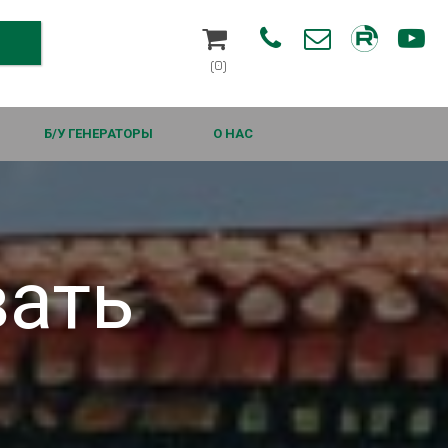




(0)
Б/У ГЕНЕРАТОРЫ
О НАС
вать