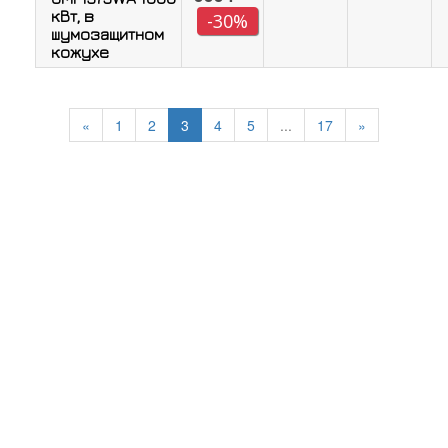
кВт, в
-30%
шумозащитном
кожухе
«
1
2
3
4
5
...
17
»