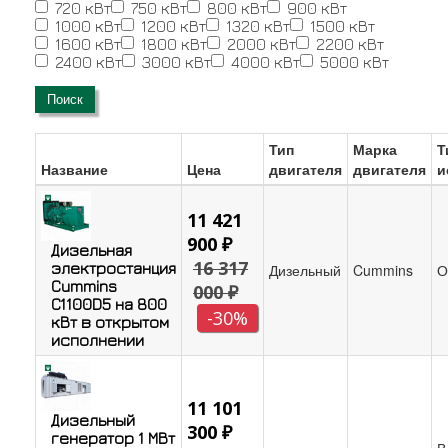
720 кВт
750 кВт
800 кВт
900 кВт
1000 кВт
1200 кВт
1320 кВт
1500 кВт
1600 кВт
1800 кВт
2000 кВт
2200 кВт
2400 кВт
3000 кВт
4000 кВт
5000 кВт
Поиск
Тип
Марка
Т
Название
Цена
двигателя
двигателя
и
11 421
900 ₽
Дизельная
16 317
электростанция
Дизельный
Cummins
О
Cummins
000 ₽
C1100D5 на 800
-30%
кВт в открытом
исполнении
11 101
Дизельный
300 ₽
генератор 1 МВт
В