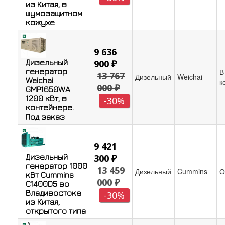
из Китая, в
шумозащитном
кожухе
9 636
Дизельный
900 ₽
генератор
В
13 767
Дизельный
Weichai
Weichai
к
000 ₽
GMP1650WA
1200 кВт, в
-30%
контейнере.
Под заказ
9 421
Дизельный
300 ₽
генератор 1000
13 459
Дизельный
Cummins
О
кВт Cummins
000 ₽
C1400D5 во
Владивостоке
-30%
из Китая,
открытого типа