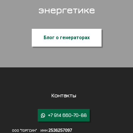
энергетике
Блог о генераторах
Контакты
+7 914 660-70-88

2536257097
ООО "ТОРГСИН" ИНН