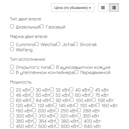
Цена (по убыванию)
Тип двигателя:
Дизельный
Газовый
Марка двигателя:
Cummins
Weichai
Jichai
Sinotrak
Weifang
Тип исполнения:
Открытого типа
В шумозащитном кожухе
В утеплённом контейнере
Передвижной
Мощность:
20 кВт
30 кВт
32 кВт
40 кВт
45 кВт
48 кВт
50 кВт
52 кВт
60 кВт
75 кВт
80 кВт
84 кВт
92 кВт
100 кВт
108 кВт
120 кВт
132 кВт
145 кВт
150 кВт
160 кВт
180 кВт
200 кВт
250 кВт
288 кВт
300 кВт
310 кВт
320 кВт
350 кВт
360 кВт
364 кВт
380 кВт
400 кВт
450 кВт
500 кВт
600 кВт
640 кВт