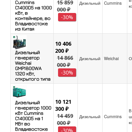
15 859
Cummins
Дизельный
Cummins
к
C1400D5 на 1000
000 ₽
кВт, в
-30%
контейнере, во
Владивостоке
из Китая
10 406
200 ₽
Дизельный
14 866
генератор
Дизельный
Weichai
О
Weichai
000 ₽
GMP1800WA
-30%
1320 кВт,
открытого типа
10 121
Дизельный
генератор 1000
300 ₽
В
кВт Cummins
14 459
Дизельный
Cummins
ш
C1400D5 на 1
000 ₽
к
МВт во
Владивостоке
-30%