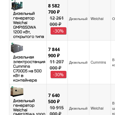
8 582
700 ₽
Дизельный
12 261
генератор
Дизельный
Weichai
О
Weichai
000 ₽
GMP1650WA
-30%
1200 кВт,
открытого типа
7 844
900 ₽
Дизельная
В
11 207
электростанция
Дизельный
Cummins
к
Cummins
000 ₽
C700D5 на 500
-30%
кВт в
контейнере
7 640
Дизельный
500 ₽
В
генератор
10 915
Дизельный
Weichai
ш
Weichai
000 ₽
к
GMP1375WA 1000