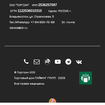
2536257097
ООО "ТОРГСИН" ИНН
1122536010310
ОГРН
Адрес:
РОССИЯ, г.
Владивосток, ул. Стрелковая, 5
Тел./WhatsApp:
+7 914 660-70-88
Эл. почта:
dalets@bk.ru





© Торгсин ООО
Торговый дом ПАЙФАНГ ГРУПП
2026
Все права защищены