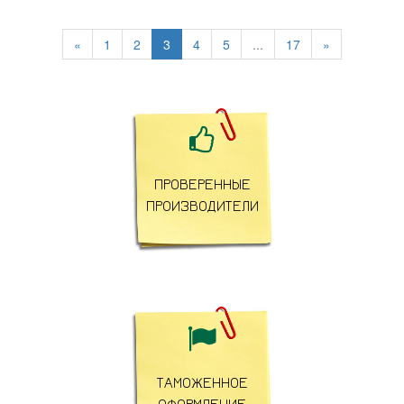
«
1
2
3
4
5
...
17
»

ПРОВЕРЕННЫЕ
ПРОИЗВОДИТЕЛИ

ТАМОЖЕННОЕ