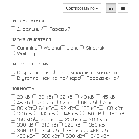
Сортировать по
Тип двигателя:
Дизельный
Газовый
Марка двигателя:
Cummins
Weichai
Jichai
Sinotrak
Weifang
Тип исполнения:
Открытого типа
В шумозащитном кожухе
В утеплённом контейнере
Передвижной
Мощность:
20 кВт
30 кВт
32 кВт
40 кВт
45 кВт
48 кВт
50 кВт
52 кВт
60 кВт
75 кВт
80 кВт
84 кВт
92 кВт
100 кВт
108 кВт
120 кВт
132 кВт
145 кВт
150 кВт
160 кВт
180 кВт
200 кВт
250 кВт
288 кВт
300 кВт
310 кВт
320 кВт
350 кВт
360 кВт
364 кВт
380 кВт
400 кВт
450 кВт
500 кВт
600 кВт
640 кВт