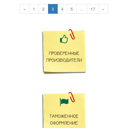
«
1
2
3
4
5
...
17
»

ПРОВЕРЕННЫЕ
ПРОИЗВОДИТЕЛИ

ТАМОЖЕННОЕ
ОФОРМЛЕНИЕ