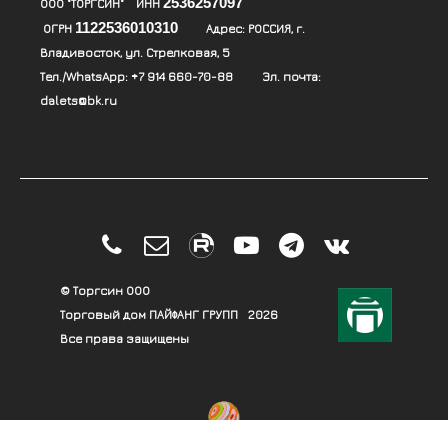
2536257097
ООО "ТОРГСИН" ИНН
1122536010310
ОГРН
Адрес:
РОССИЯ, г.
Владивосток, ул. Стрелковая, 5
Тел./WhatsApp:
+7 914 660-70-88
Эл. почта:
dalets@bk.ru





© Торгсин ООО
Торговый дом ПАЙФАНГ ГРУПП
2026
Все права защищены