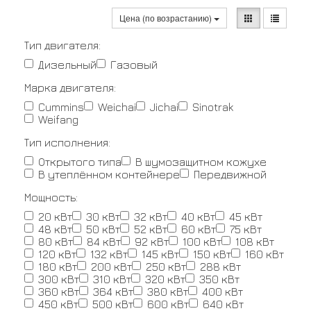
Цена (по возрастанию)
Тип двигателя:
Дизельный
Газовый
Марка двигателя:
Cummins
Weichai
Jichai
Sinotrak
Weifang
Тип исполнения:
Открытого типа
В шумозащитном кожухе
В утеплённом контейнере
Передвижной
Мощность:
20 кВт
30 кВт
32 кВт
40 кВт
45 кВт
48 кВт
50 кВт
52 кВт
60 кВт
75 кВт
80 кВт
84 кВт
92 кВт
100 кВт
108 кВт
120 кВт
132 кВт
145 кВт
150 кВт
160 кВт
180 кВт
200 кВт
250 кВт
288 кВт
300 кВт
310 кВт
320 кВт
350 кВт
360 кВт
364 кВт
380 кВт
400 кВт
450 кВт
500 кВт
600 кВт
640 кВт