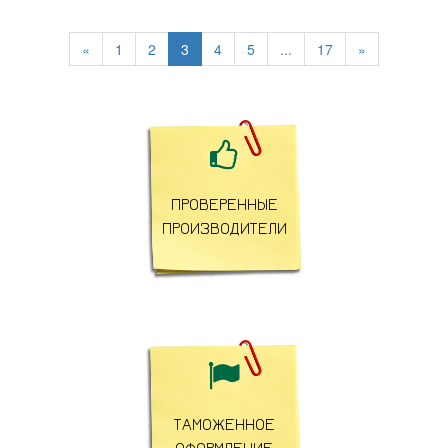
«
1
2
3
4
5
...
17
»

ПРОВЕРЕННЫЕ
ПРОИЗВОДИТЕЛИ

ТАМОЖЕННОЕ