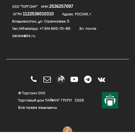
2536257097
ООО "ТОРГСИН" ИНН
1122536010310
ОГРН
Адрес:
РОССИЯ, г.
Владивосток, ул. Стрелковая, 5
Тел./WhatsApp:
+7 914 660-70-88
Эл. почта:
dalets@bk.ru





© Торгсин ООО
Торговый дом ПАЙФАНГ ГРУПП
2026
Все права защищены