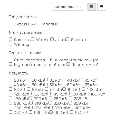
Сортировать по
Тип двигателя:
Дизельный
Газовый
Марка двигателя:
Cummins
Weichai
Jichai
Sinotrak
Weifang
Тип исполнения:
Открытого типа
В шумозащитном кожухе
В утеплённом контейнере
Передвижной
Мощность:
20 кВт
30 кВт
32 кВт
40 кВт
45 кВт
48 кВт
50 кВт
52 кВт
60 кВт
75 кВт
80 кВт
84 кВт
92 кВт
100 кВт
108 кВт
120 кВт
132 кВт
145 кВт
150 кВт
160 кВт
180 кВт
200 кВт
250 кВт
288 кВт
300 кВт
310 кВт
320 кВт
350 кВт
360 кВт
364 кВт
380 кВт
400 кВт
450 кВт
500 кВт
600 кВт
640 кВт