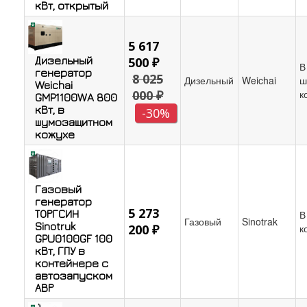
кВт, открытый
5 617
Дизельный
500 ₽
В
генератор
8 025
Дизельный
Weichai
ш
Weichai
000 ₽
к
GMP1100WA 800
кВт, в
-30%
шумозащитном
кожухе
Газовый
генератор
5 273
ТОРГСИН
В
Газовый
Sinotrak
Sinotruk
200 ₽
к
GPU0100GF 100
кВт, ГПУ в
контейнере с
автозапуском
АВР