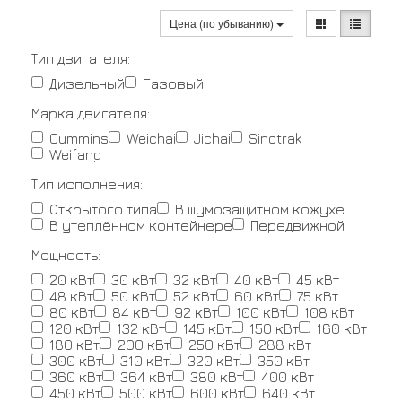
Цена (по убыванию)
Тип двигателя:
Дизельный
Газовый
Марка двигателя:
Cummins
Weichai
Jichai
Sinotrak
Weifang
Тип исполнения:
Открытого типа
В шумозащитном кожухе
В утеплённом контейнере
Передвижной
Мощность:
20 кВт
30 кВт
32 кВт
40 кВт
45 кВт
48 кВт
50 кВт
52 кВт
60 кВт
75 кВт
80 кВт
84 кВт
92 кВт
100 кВт
108 кВт
120 кВт
132 кВт
145 кВт
150 кВт
160 кВт
180 кВт
200 кВт
250 кВт
288 кВт
300 кВт
310 кВт
320 кВт
350 кВт
360 кВт
364 кВт
380 кВт
400 кВт
450 кВт
500 кВт
600 кВт
640 кВт