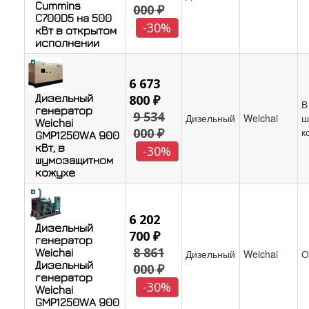
Cummins
000 ₽
C700D5 на 500
-30%
кВт в открытом
исполнении
6 673
Дизельный
800 ₽
В
генератор
9 534
Дизельный
Weichai
ш
Weichai
000 ₽
к
GMP1250WA 900
кВт, в
-30%
шумозащитном
кожухе
6 202
Дизельный
700 ₽
генератор
8 861
Weichai
Дизельный
Weichai
О
Дизельный
000 ₽
генератор
-30%
Weichai
GMP1250WA 900