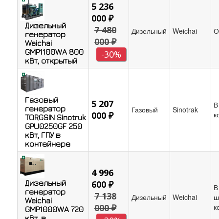
5 236
000 ₽
Дизельный
7 480
Дизельный
Weichai
О
генератор
000 ₽
Weichai
GMP1100WA 800
-30%
кВт, открытый
Газовый
5 207
В
генератор
Газовый
Sinotrak
000 ₽
к
TORGSIN Sinotruk
GPU0250GF 250
кВт, ГПУ в
контейнере
4 996
Дизельный
600 ₽
В
генератор
7 138
Дизельный
Weichai
ш
Weichai
000 ₽
к
GMP1000WA 720
кВт, в