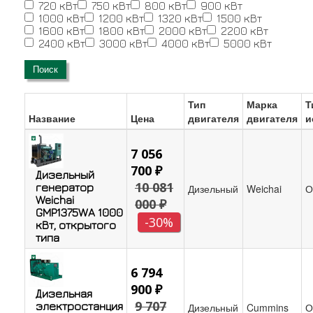
720 кВт
750 кВт
800 кВт
900 кВт
1000 кВт
1200 кВт
1320 кВт
1500 кВт
1600 кВт
1800 кВт
2000 кВт
2200 кВт
2400 кВт
3000 кВт
4000 кВт
5000 кВт
Поиск
Тип
Марка
Т
Название
Цена
двигателя
двигателя
и
7 056
700 ₽
Дизельный
10 081
генератор
Дизельный
Weichai
О
Weichai
000 ₽
GMP1375WA 1000
-30%
кВт, открытого
типа
6 794
900 ₽
Дизельная
9 707
электростанция
Дизельный
Cummins
О