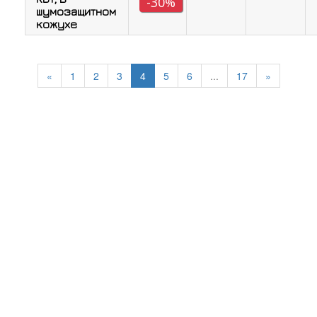
-30%
шумозащитном
кожухе
«
1
2
3
4
5
6
...
17
»