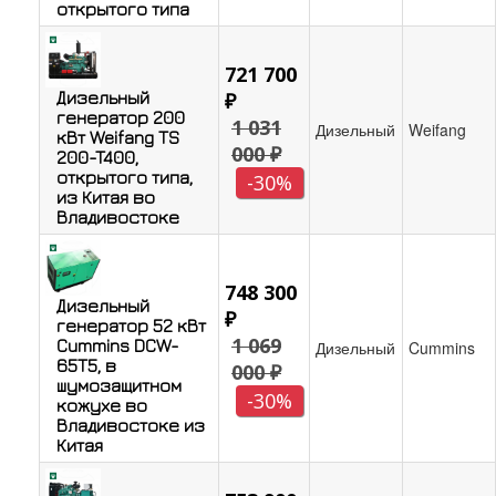
открытого типа
721 700
Дизельный
₽
генератор 200
1 031
Дизельный
Weifang
кВт Weifang TS
000 ₽
200-T400,
открытого типа,
-30%
из Китая во
Владивостоке
748 300
Дизельный
₽
генератор 52 кВт
1 069
Cummins DCW-
Дизельный
Cummins
65T5, в
000 ₽
шумозащитном
-30%
кожухе во
Владивостоке из
Китая