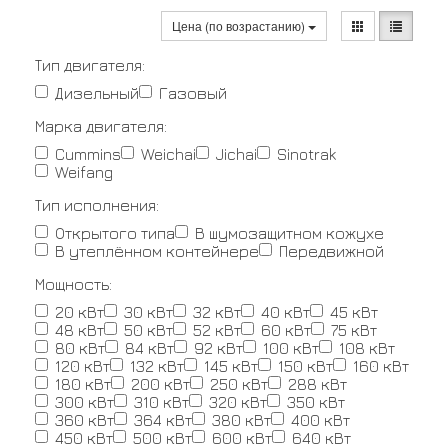
Цена (по возрастанию)
Тип двигателя:
Дизельный
Газовый
Марка двигателя:
Cummins
Weichai
Jichai
Sinotrak
Weifang
Тип исполнения:
Открытого типа
В шумозащитном кожухе
В утеплённом контейнере
Передвижной
Мощность:
20 кВт
30 кВт
32 кВт
40 кВт
45 кВт
48 кВт
50 кВт
52 кВт
60 кВт
75 кВт
80 кВт
84 кВт
92 кВт
100 кВт
108 кВт
120 кВт
132 кВт
145 кВт
150 кВт
160 кВт
180 кВт
200 кВт
250 кВт
288 кВт
300 кВт
310 кВт
320 кВт
350 кВт
360 кВт
364 кВт
380 кВт
400 кВт
450 кВт
500 кВт
600 кВт
640 кВт