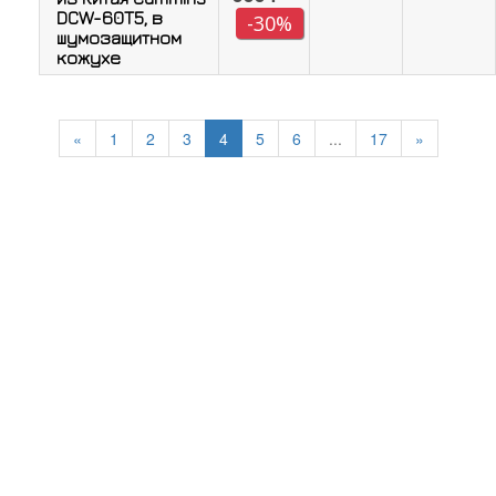
DCW-60T5, в
-30%
шумозащитном
кожухе
«
1
2
3
4
5
6
...
17
»