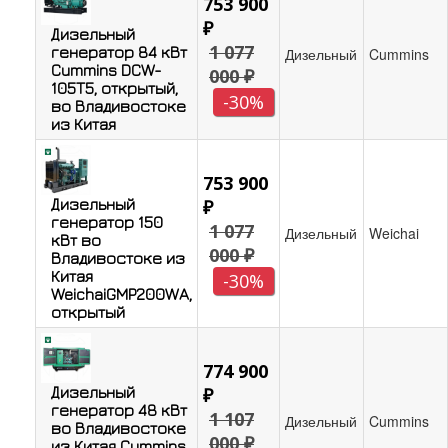
753 900
₽
Дизельный
1 077
генератор 84 кВт
Дизельный
Cummins
Cummins DCW-
000 ₽
105T5, открытый,
-30%
во Владивостоке
из Китая
753 900
Дизельный
₽
генератор 150
1 077
Дизельный
Weichai
кВт во
000 ₽
Владивостоке из
Китая
-30%
WeichaiGMP200WA,
открытый
774 900
Дизельный
₽
генератор 48 кВт
1 107
Дизельный
Cummins
во Владивостоке
000 ₽
из Китая Cummins