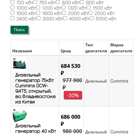
720 кВт
750 кВт
800 кВт
900 кВт
1000 кВт
1200 кВт
1320 кВт
1500 кВт
1600 кВт
1800 кВт
2000 кВт
2200 кВт
2400 кВт
3000 кВт
4000 кВт
5000 кВт
Поиск
Тип
Марка
Название
Цена
двигателя
двигателя
684 530
₽
Дизельный
977 900
генератор 75кВт
Дизельный
Cummins
Cummins DCW-
₽
94T5, открытый,
-30%
во Владивостоке
из Китая
686 000
₽
Дизельный
980 000
генератор 40 кВт
Дизельный
Cummins