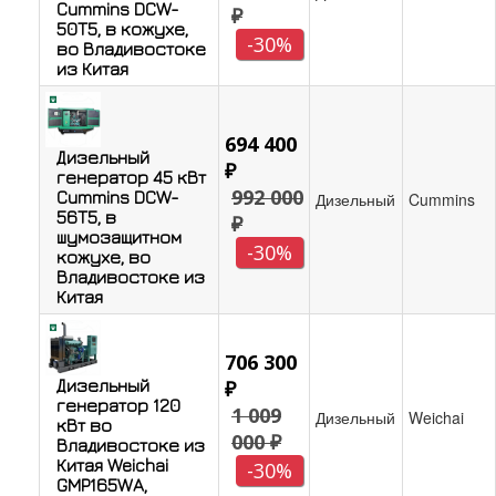
Cummins DCW-
₽
50T5, в кожухе,
-30%
во Владивостоке
из Китая
694 400
Дизельный
₽
генератор 45 кВт
992 000
Cummins DCW-
Дизельный
Cummins
56T5, в
₽
шумозащитном
-30%
кожухе, во
Владивостоке из
Китая
706 300
Дизельный
₽
генератор 120
1 009
Дизельный
Weichai
кВт во
000 ₽
Владивостоке из
Китая Weichai
-30%
GMP165WA,