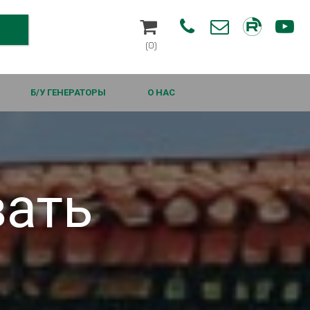




(0)
Б/У ГЕНЕРАТОРЫ
О НАС
вать