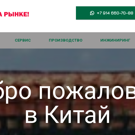
+7 914 660-70-88

СЕРВИС
ПРОИЗВОДСТВО
ИНЖИНИРИНГ
ро пожало
в Китай