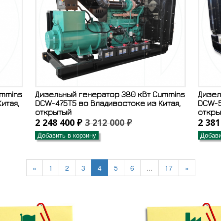
ummins
Дизельный генератор 380 кВт Cummins
Дизел
итая,
DCW-475T5 во Владивостоке из Китая,
DCW-5
открытый
откры
2 248 400 ₽
3 212 000 ₽
2 381
Добавить в корзину
Добави
«
1
2
3
4
5
6
...
17
»

