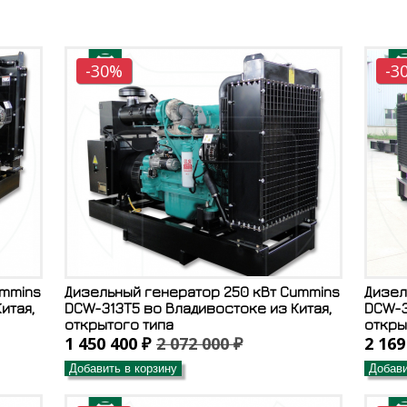
-30%
-3
ummins
Дизельный генератор 250 кВт Cummins
Дизел
итая,
DCW-313T5 во Владивостоке из Китая,
DCW-3
открытого типа
откры
1 450 400 ₽
2 072 000 ₽
2 169
Добавить в корзину
Добави