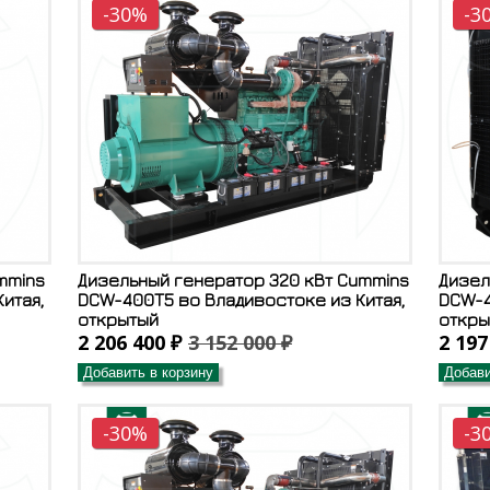
-30%
-3
mmins
Дизельный генератор 320 кВт Cummins
Дизел
итая,
DCW-400T5 во Владивостоке из Китая,
DCW-4
открытый
откры
2 206 400 ₽
3 152 000 ₽
2 197
Добавить в корзину
Добави
-30%
-3