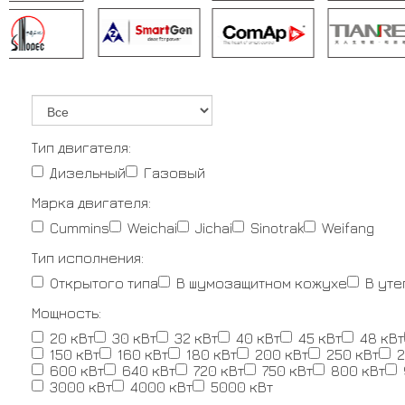
Тип двигателя:
Дизельный
Газовый
Марка двигателя:
Cummins
Weichai
Jichai
Sinotrak
Weifang
Тип исполнения:
Открытого типа
В шумозащитном кожухе
В ут
Мощность:
20 кВт
30 кВт
32 кВт
40 кВт
45 кВт
48 кВт
150 кВт
160 кВт
180 кВт
200 кВт
250 кВт
2
600 кВт
640 кВт
720 кВт
750 кВт
800 кВт
3000 кВт
4000 кВт
5000 кВт