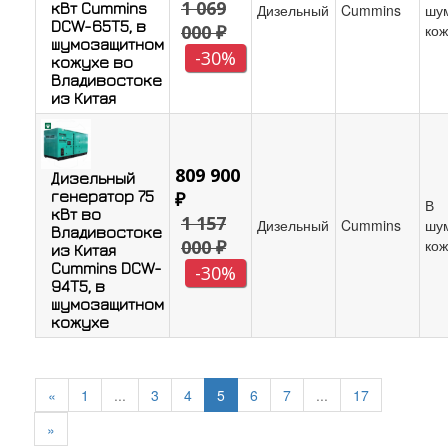
1 069
кВт Cummins
Дизельный
Cummins
шу
DCW-65T5, в
000 ₽
кож
шумозащитном
-30%
кожухе во
Владивостоке
из Китая
809 900
Дизельный
генератор 75
₽
В
кВт во
1 157
Дизельный
Cummins
шу
Владивостоке
000 ₽
кож
из Китая
Cummins DCW-
-30%
94T5, в
шумозащитном
кожухе
«
1
...
3
4
5
6
7
...
17
»