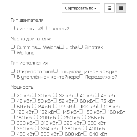
Сортировать по
Тип двигателя:
Дизельный
Газовый
Марка двигателя:
Cummins
Weichai
Jichai
Sinotrak
Weifang
Тип исполнения:
Открытого типа
В шумозащитном кожухе
В утеплённом контейнере
Передвижной
Мощность:
20 кВт
30 кВт
32 кВт
40 кВт
45 кВт
48 кВт
50 кВт
52 кВт
60 кВт
75 кВт
80 кВт
84 кВт
92 кВт
100 кВт
108 кВт
120 кВт
132 кВт
145 кВт
150 кВт
160 кВт
180 кВт
200 кВт
250 кВт
288 кВт
300 кВт
310 кВт
320 кВт
350 кВт
360 кВт
364 кВт
380 кВт
400 кВт
450 кВт
500 кВт
600 кВт
640 кВт