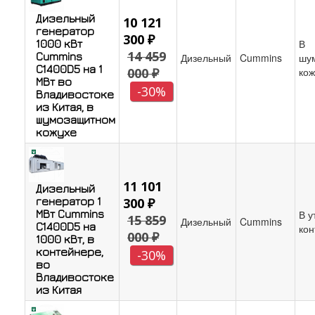
Дизельный
10 121
генератор
300 ₽
В
1000 кВт
14 459
Cummins
Дизельный
Cummins
шу
C1400D5 на 1
000 ₽
кож
МВт во
-30%
Владивостоке
из Китая, в
шумозащитном
кожухе
11 101
Дизельный
генератор 1
300 ₽
МВт Cummins
В у
15 859
Дизельный
Cummins
C1400D5 на
кон
000 ₽
1000 кВт, в
контейнере,
-30%
во
Владивостоке
из Китая