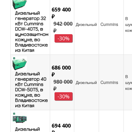
659 400
Дизельный
₽
В
генератор 32
942 000
кВт Cummins
Дизельный
Cummins
шу
DCW-40T5, в
₽
кож
шумозащитном
-30%
кожухе, во
Владивостоке
из Китая
686 000
Дизельный
₽
В
генератор 40
980 000
Дизельный
Cummins
шу
кВт Cummins
₽
кож
DCW-50T5, в
кожухе, во
-30%
Владивостоке
из Китая
694 400
Дизельный