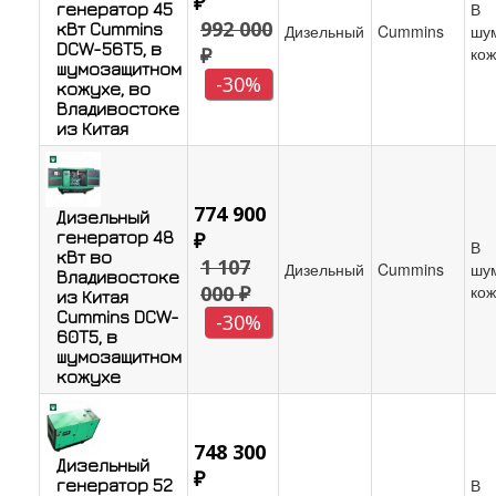
₽
В
генератор 45
992 000
кВт Cummins
Дизельный
Cummins
шу
DCW-56T5, в
₽
кож
шумозащитном
-30%
кожухе, во
Владивостоке
из Китая
774 900
Дизельный
генератор 48
₽
В
кВт во
1 107
Дизельный
Cummins
шу
Владивостоке
000 ₽
кож
из Китая
Cummins DCW-
-30%
60T5, в
шумозащитном
кожухе
748 300
Дизельный
₽
В
генератор 52