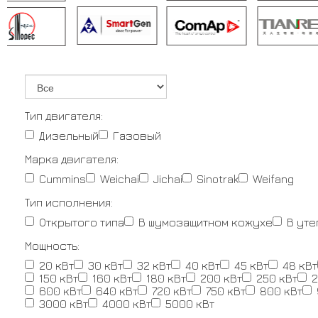
Тип двигателя:
Дизельный
Газовый
Марка двигателя:
Cummins
Weichai
Jichai
Sinotrak
Weifang
Тип исполнения:
Открытого типа
В шумозащитном кожухе
В ут
Мощность:
20 кВт
30 кВт
32 кВт
40 кВт
45 кВт
48 кВт
150 кВт
160 кВт
180 кВт
200 кВт
250 кВт
2
600 кВт
640 кВт
720 кВт
750 кВт
800 кВт
3000 кВт
4000 кВт
5000 кВт