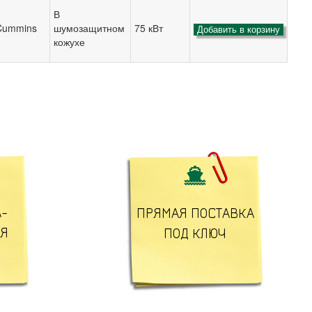
В
Cummins
шумозащитном
75 кВт
Добавить в корзину
кожухе

-
ПРЯМАЯ ПОСТАВКА
ЛЯ
ПОД КЛЮЧ