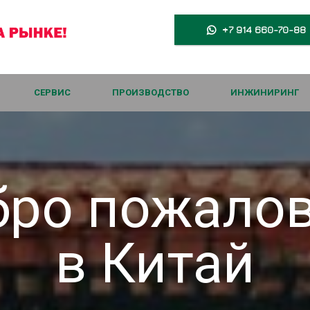
+7 914 660-70-88

СЕРВИС
ПРОИЗВОДСТВО
ИНЖИНИРИНГ
ро пожало
в Китай