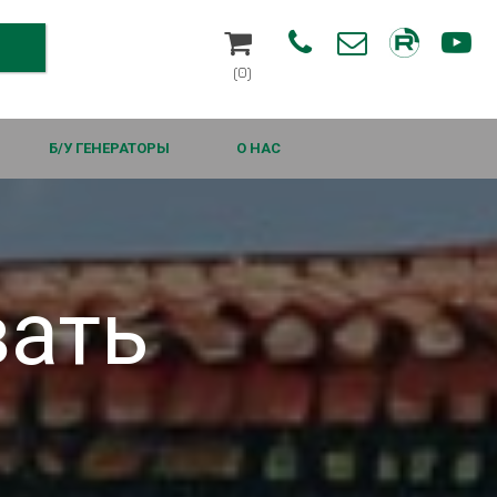




(0)
Б/У ГЕНЕРАТОРЫ
О НАС
вать